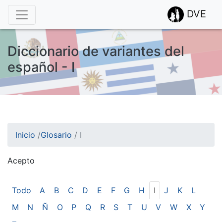
DVE
Diccionario de variantes del
español - I
Inicio
/
Glosario
/
I
Acepto
¡Atención! Este sitio usa cookies.
Esto nos ayuda a recolectar estadísticas de las visitas.
Todo
A
B
C
D
E
F
G
H
I
J
K
L
M
N
Ñ
O
P
Q
R
S
T
U
V
W
X
Y