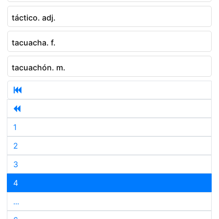
táctico. adj.
tacuacha. f.
tacuachón. m.
1
2
3
4
...