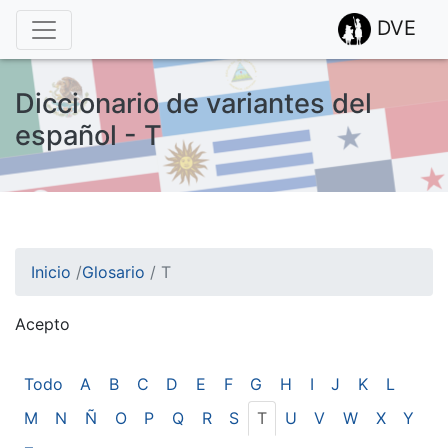
DVE
Diccionario de variantes del
español - T
Inicio
/
Glosario
/
T
Acepto
¡Atención! Este sitio usa cookies.
Esto nos ayuda a recolectar estadísticas de las visitas.
Todo
A
B
C
D
E
F
G
H
I
J
K
L
M
N
Ñ
O
P
Q
R
S
T
U
V
W
X
Y