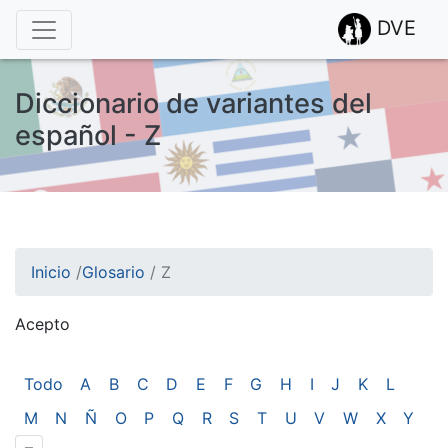
DVE
Diccionario de variantes del
español - Z
Inicio
/
Glosario
/
Z
Acepto
¡Atención! Este sitio usa cookies.
Esto nos ayuda a recolectar estadísticas de las visitas.
Todo
A
B
C
D
E
F
G
H
I
J
K
L
M
N
Ñ
O
P
Q
R
S
T
U
V
W
X
Y