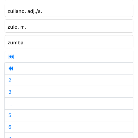
zuliano. adj./s.
zulo. m.
zumba.
2
3
...
5
6