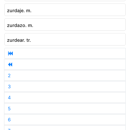
zurdaje. m.
zurdazo. m.
zurdear. tr.
2
3
4
5
6