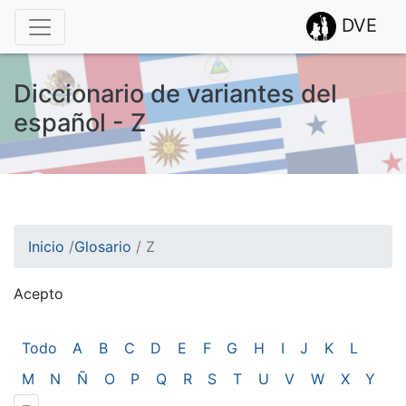
DVE
Diccionario de variantes del
español - Z
Inicio
/
Glosario
/
Z
Acepto
¡Atención! Este sitio usa cookies.
Esto nos ayuda a recolectar estadísticas de las visitas.
Todo
A
B
C
D
E
F
G
H
I
J
K
L
M
N
Ñ
O
P
Q
R
S
T
U
V
W
X
Y