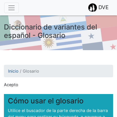
DVE
Diccionario de variantes del
español - Glosario
Inicio
/
Glosario
Acepto
¡Atención! Este sitio usa cookies.
Esto nos ayuda a recolectar estadísticas de las visitas.
Cómo usar el glosario
Utilice el buscador de la parte derecha de la barra
del menu para realizar su búsqueda, o navegue a