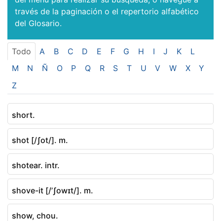
través de la paginación o el repertorio alfabético
del Glosario.
Todo
A
B
C
D
E
F
G
H
I
J
K
L
M
N
Ñ
O
P
Q
R
S
T
U
V
W
X
Y
Z
short.
shot [/ʃot/]. m.
shotear. intr.
shove-it [/’ʃowɪt/]. m.
show, chou.