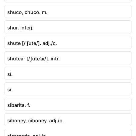
shuco, chuco. m.
shur. interj.
shute [/’ʃute/]. adj./c.
shutear [/ʃute’aɾ/]. intr.
sí.
si.
sibarita. f.
siboney, ciboney. adj./c.
sicareado. adj./s.