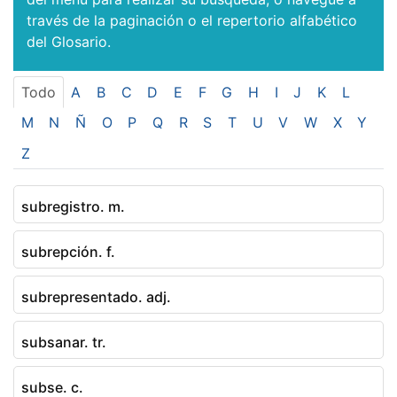
través de la paginación o el repertorio alfabético
del Glosario.
Todo
A
B
C
D
E
F
G
H
I
J
K
L
M
N
Ñ
O
P
Q
R
S
T
U
V
W
X
Y
Z
subregistro. m.
subrepción. f.
subrepresentado. adj.
subsanar. tr.
subse. c.