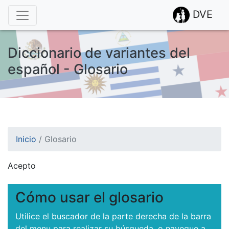
DVE
Diccionario de variantes del
español - Glosario
Inicio
/
Glosario
Acepto
¡Atención! Este sitio usa cookies.
Esto nos ayuda a recolectar estadísticas de las visitas.
Cómo usar el glosario
Utilice el buscador de la parte derecha de la barra
del menu para realizar su búsqueda, o navegue a