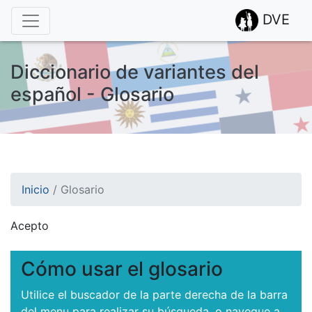
DVE
Diccionario de variantes del
español - Glosario
Inicio
/
Glosario
Acepto
¡Atención! Este sitio usa cookies.
Esto nos ayuda a recolectar estadísticas de las visitas.
Cómo usar el glosario
Utilice el buscador de la parte derecha de la barra
del menu para realizar su búsqueda, o navegue a