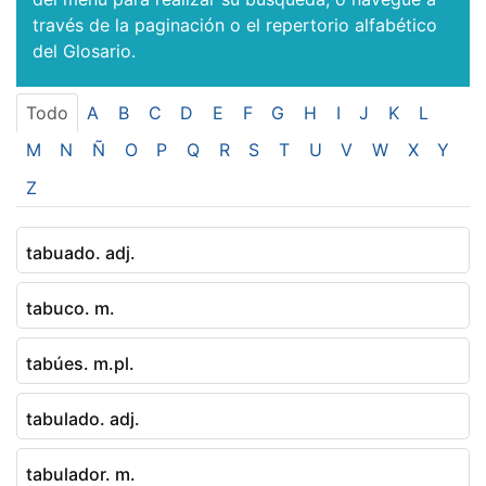
través de la paginación o el repertorio alfabético
del Glosario.
Todo
A
B
C
D
E
F
G
H
I
J
K
L
M
N
Ñ
O
P
Q
R
S
T
U
V
W
X
Y
Z
tabuado. adj.
tabuco. m.
tabúes. m.pl.
tabulado. adj.
tabulador. m.