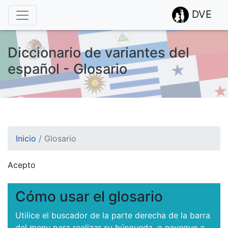
DVE
Diccionario de variantes del
español - Glosario
Inicio
/
Glosario
Acepto
¡Atención! Este sitio usa cookies.
Esto nos ayuda a recolectar estadísticas de las visitas.
Cómo usar el glosario
Utilice el buscador de la parte derecha de la barra
del menu para realizar su búsqueda, o navegue a