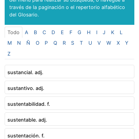
través de la paginación o el repertorio alfabético
del Glosario.
Todo
A
B
C
D
E
F
G
H
I
J
K
L
M
N
Ñ
O
P
Q
R
S
T
U
V
W
X
Y
Z
sustancial. adj.
sustantivo. adj.
sustentabilidad. f.
sustentable. adj.
sustentación. f.