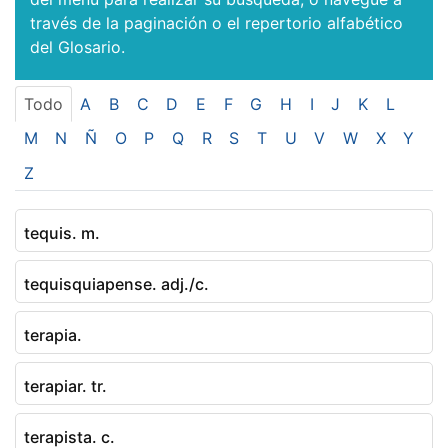
través de la paginación o el repertorio alfabético
del Glosario.
Todo
A
B
C
D
E
F
G
H
I
J
K
L
M
N
Ñ
O
P
Q
R
S
T
U
V
W
X
Y
Z
tequis. m.
tequisquiapense. adj./c.
terapia.
terapiar. tr.
terapista. c.