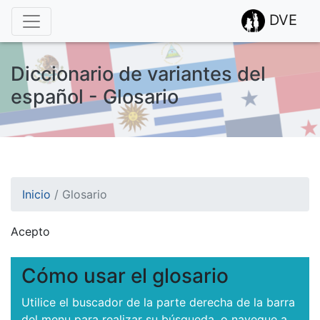
DVE
Diccionario de variantes del
español - Glosario
Inicio
/
Glosario
Acepto
¡Atención! Este sitio usa cookies.
Esto nos ayuda a recolectar estadísticas de las visitas.
Cómo usar el glosario
Utilice el buscador de la parte derecha de la barra
del menu para realizar su búsqueda, o navegue a