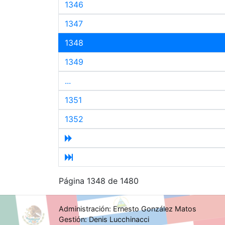
1346
1347
1348
1349
...
1351
1352
Página 1348 de 1480
Administración: Ernesto González Matos
Gestión: Denis Lucchinacci