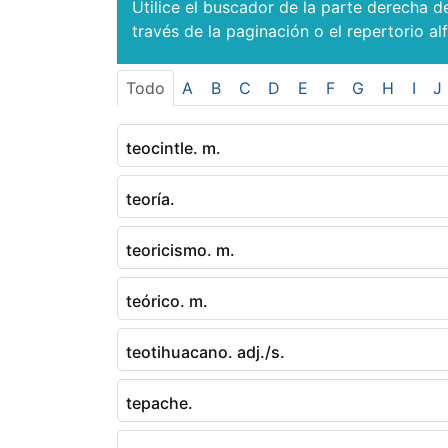
Utilice el buscador de la parte derecha d
través de la paginación o el repertorio al
Todo
A
B
C
D
E
F
G
H
I
J
teocintle. m.
teoría.
teoricismo. m.
teórico. m.
teotihuacano. adj./s.
tepache.