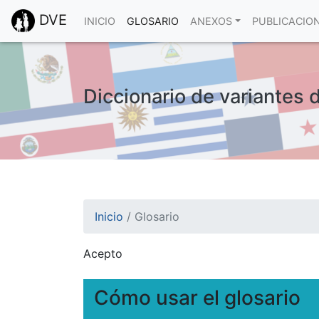
DVE
INICIO
GLOSARIO
ANEXOS
PUBLICACIO
Diccionario de variantes 
Inicio
/
Glosario
Acepto
¡Atención! Este sitio usa cookies.
Esto nos ayuda a recolectar estadísticas de 
Cómo usar el glosario