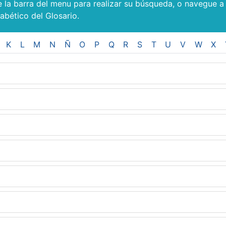
e la barra del menu para realizar su búsqueda, o navegue a
fabético del Glosario.
K
L
M
N
Ñ
O
P
Q
R
S
T
U
V
W
X