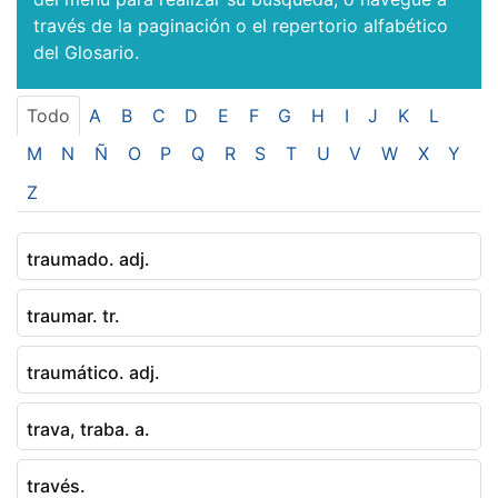
través de la paginación o el repertorio alfabético
del Glosario.
Todo
A
B
C
D
E
F
G
H
I
J
K
L
M
N
Ñ
O
P
Q
R
S
T
U
V
W
X
Y
Z
traumado. adj.
traumar. tr.
traumático. adj.
trava, traba. a.
través.