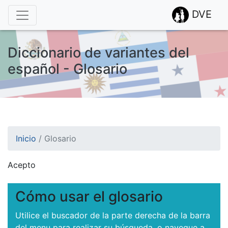
DVE
Diccionario de variantes del
español - Glosario
Inicio
/
Glosario
Acepto
¡Atención! Este sitio usa cookies.
Esto nos ayuda a recolectar estadísticas de las visitas.
Cómo usar el glosario
Utilice el buscador de la parte derecha de la barra
del menu para realizar su búsqueda, o navegue a