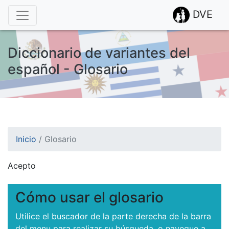
DVE
Diccionario de variantes del
español - Glosario
Inicio
/
Glosario
Acepto
¡Atención! Este sitio usa cookies.
Esto nos ayuda a recolectar estadísticas de las visitas.
Cómo usar el glosario
Utilice el buscador de la parte derecha de la barra
del menu para realizar su búsqueda, o navegue a