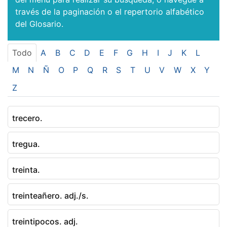
través de la paginación o el repertorio alfabético
del Glosario.
Todo
A
B
C
D
E
F
G
H
I
J
K
L
M
N
Ñ
O
P
Q
R
S
T
U
V
W
X
Y
Z
trecero.
tregua.
treinta.
treinteañero. adj./s.
treintipocos. adj.