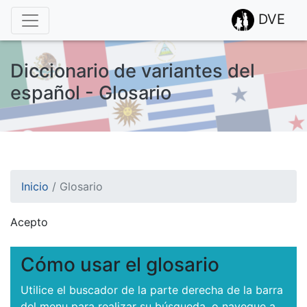
DVE
Diccionario de variantes del
español - Glosario
Inicio
/
Glosario
Acepto
¡Atención! Este sitio usa cookies.
Esto nos ayuda a recolectar estadísticas de las visitas.
Cómo usar el glosario
Utilice el buscador de la parte derecha de la barra
del menu para realizar su búsqueda, o navegue a