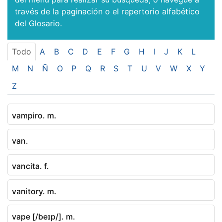
través de la paginación o el repertorio alfabético
del Glosario.
Todo
A
B
C
D
E
F
G
H
I
J
K
L
M
N
Ñ
O
P
Q
R
S
T
U
V
W
X
Y
Z
vampiro. m.
van.
vancita. f.
vanitory. m.
vape [/beɪp/]. m.