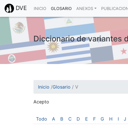
DVE
INICIO
GLOSARIO
ANEXOS
PUBLICACIO
Diccionario de variantes 
Inicio
/
Glosario
/
V
Acepto
¡Atención! Este sitio usa cookies.
Esto nos ayuda a recolectar estadísticas de 
Todo
A
B
C
D
E
F
G
H
I
J