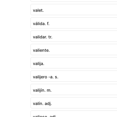
valet.
válida. f.
validar. tr.
valiente.
valija.
valijero -a. s.
valijín. m.
valín. adj.
valioso. adj.