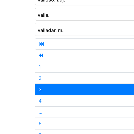
valla.
valladar. m.
1
2
3
4
...
6