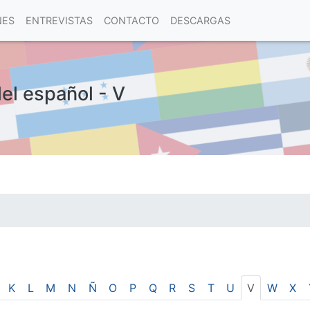
NES
ENTREVISTAS
CONTACTO
DESCARGAS
del español - V
las visitas.
K
L
M
N
Ñ
O
P
Q
R
S
T
U
V
W
X