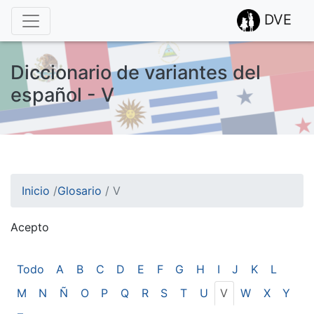
DVE
Diccionario de variantes del
español - V
Inicio
/
Glosario
/
V
Acepto
¡Atención! Este sitio usa cookies.
Esto nos ayuda a recolectar estadísticas de las visitas.
Todo
A
B
C
D
E
F
G
H
I
J
K
L
M
N
Ñ
O
P
Q
R
S
T
U
V
W
X
Y