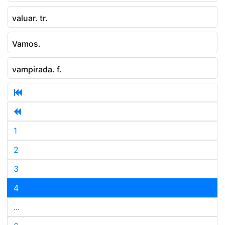
valuar. tr.
Vamos.
vampirada. f.
1
2
3
4
...