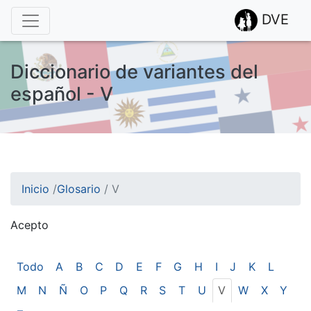
DVE
Diccionario de variantes del
español - V
Inicio
/
Glosario
/
V
Acepto
¡Atención! Este sitio usa cookies.
Esto nos ayuda a recolectar estadísticas de las visitas.
Todo
A
B
C
D
E
F
G
H
I
J
K
L
M
N
Ñ
O
P
Q
R
S
T
U
V
W
X
Y