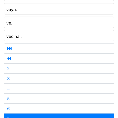
vaya.
ve.
vecinal.
2
3
...
5
6