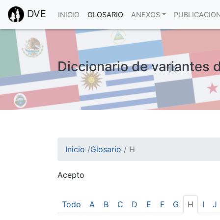
DVE
INICIO
GLOSARIO
ANEXOS
PUBLICACIO
Diccionario de variantes 
Inicio
/
Glosario
/
H
Acepto
¡Atención! Este sitio usa cookies.
Esto nos ayuda a recolectar estadísticas de 
Todo
A
B
C
D
E
F
G
H
I
J