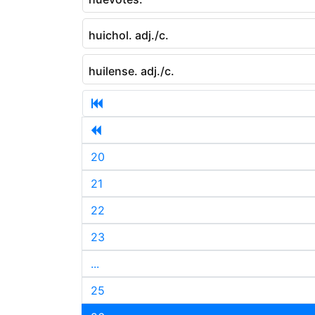
huichol. adj./c.
huilense. adj./c.
20
21
22
23
...
25