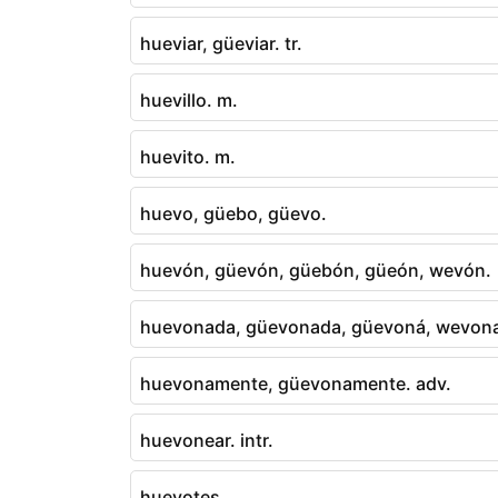
hueviar, güeviar. tr.
huevillo. m.
huevito. m.
huevo, güebo, güevo.
huevón, güevón, güebón, güeón, wevón.
huevonada, güevonada, güevoná, wevonad
huevonamente, güevonamente. adv.
huevonear. intr.
huevotes.