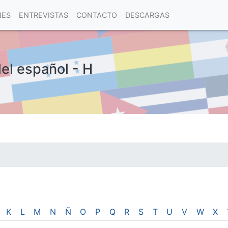
NES
ENTREVISTAS
CONTACTO
DESCARGAS
del español - H
las visitas.
K
L
M
N
Ñ
O
P
Q
R
S
T
U
V
W
X