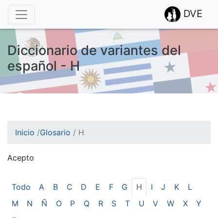
DVE
Diccionario de variantes del
español - H
Inicio
/
Glosario
/
H
Acepto
¡Atención! Este sitio usa cookies.
Esto nos ayuda a recolectar estadísticas de las visitas.
Todo
A
B
C
D
E
F
G
H
I
J
K
L
M
N
Ñ
O
P
Q
R
S
T
U
V
W
X
Y