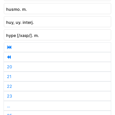
husmo. m.
huy, uy. interj.
hype [/xaɪp/]. m.
20
21
22
23
...