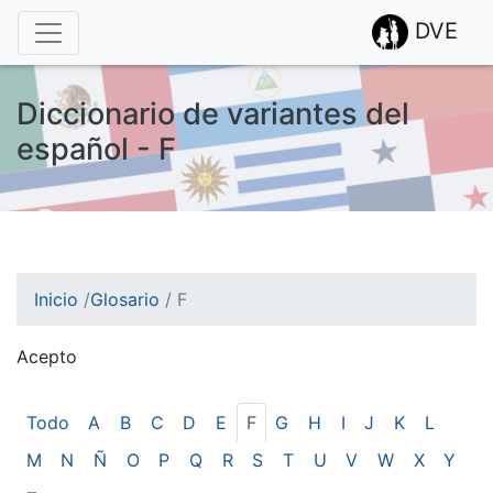
DVE
Diccionario de variantes del
español - F
Inicio
/
Glosario
/
F
Acepto
¡Atención! Este sitio usa cookies.
Esto nos ayuda a recolectar estadísticas de las visitas.
Todo
A
B
C
D
E
F
G
H
I
J
K
L
M
N
Ñ
O
P
Q
R
S
T
U
V
W
X
Y